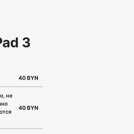
Pad 3
40 BYN
о, не
шно
40 BYN
ются