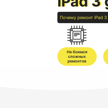
iPad 3
Почему ремонт
iPad
3
Не боимся
сложных
ремонтов