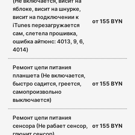
(Не включается, висит на
яблоке, висит на шнурке,
висит на подключении к
от
155 BYN
iTunes перезагружается
сам, слетела прошивка,
ошибка айтюнс: 4013, 9, 6,
4014)
Ремонт цепи питания
планшета (Не включается,
быстро садится, греется,
от
155 BYN
самопроизвольно
выключается)
Ремонт цепи питания
сенсора (Не рабает сенсор,
от
155 BYN
глючит сенсор)