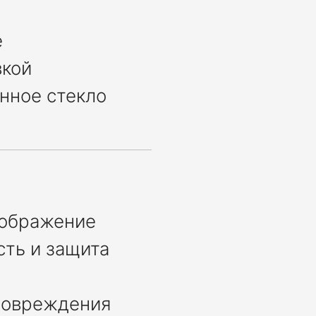
е
вкой
нное стекло
зображение
ть и защита
повреждения