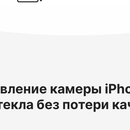
вление камеры iPho
текла без потери ка