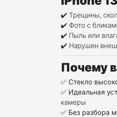
iPhone 1
✔️ Трещины, ско
✔️ Фото с блика
✔️ Пыль или вла
✔️ Нарушен внеш
Почему 
✅
Стекло высок
✅
Идеальная уст
камеры
✅
Без разбора 