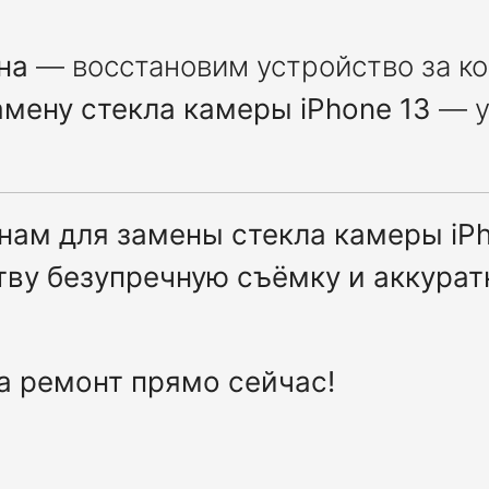
на
— восстановим устройство за к
амену стекла камеры iPhone 13
— у
 нам для замены стекла камеры iP
тву безупречную съёмку и аккура
а ремонт прямо сейчас!