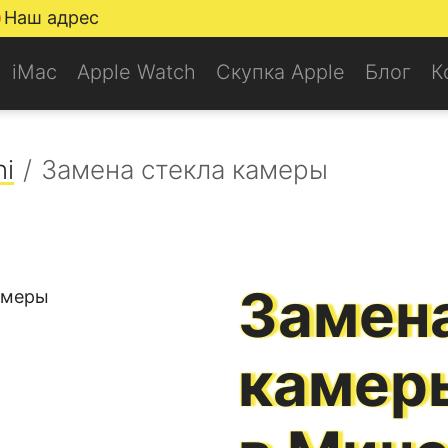
Наш адрес
iMac
Apple Watch
Скупка Apple
Блог
К
ni
Замена стекла камеры
Замена
камер