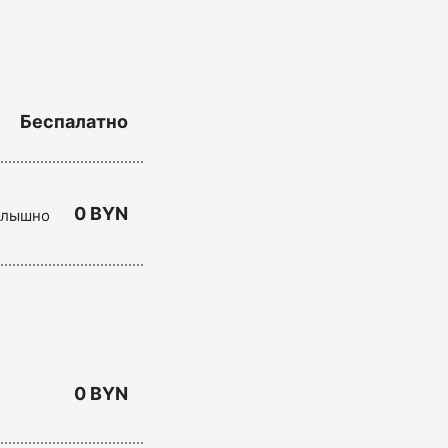
Беспалатно
0 BYN
 слышно
0 BYN