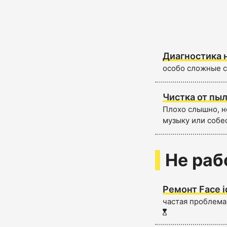
Диагностика 
особо сложные с
Чистка от пыл
Плохо слышно, н
музыку или собе
Не раб
Ремонт Face i
частая проблема,