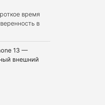
ороткое время
веренность в
hone 13 —
тный внешний