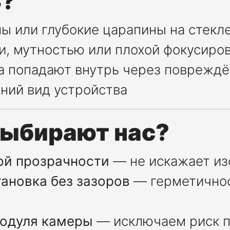
3?
лы или глубокие царапины на стекл
ми, мутностью или плохой фокусиро
га попадают внутрь через повреждё
ний вид устройства
выбирают нас?
ой прозрачности
— не искажает и
ановка без зазоров
— герметичнос
модуля камеры
— исключаем риск 