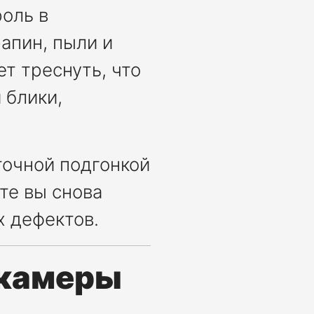
оль в
апин, пыли и
т треснуть, что
 блики,
точной подгонкой
те вы снова
х дефектов.
 камеры