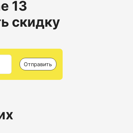
e 13
ть скидку
Отправить
их