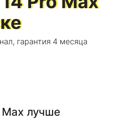
 14 Pro Max
ске
нал, гарантия 4 месяца
o Max
лучше