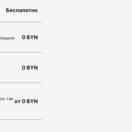
Беспалатно
0 BYN
 слышно
0 BYN
он так
от 0 BYN