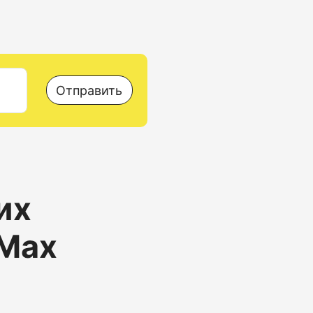
Отправить
их
 Max