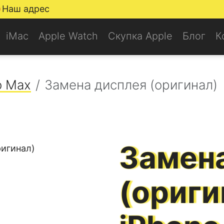
Наш адрес
iMac
Apple Watch
Скупка Apple
Блог
К
o Max
Замена дисплея (оригинал)
Замен
(ориги