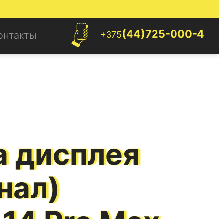
(44)725-000-4
+375
онтакты
а дисплея
нал)