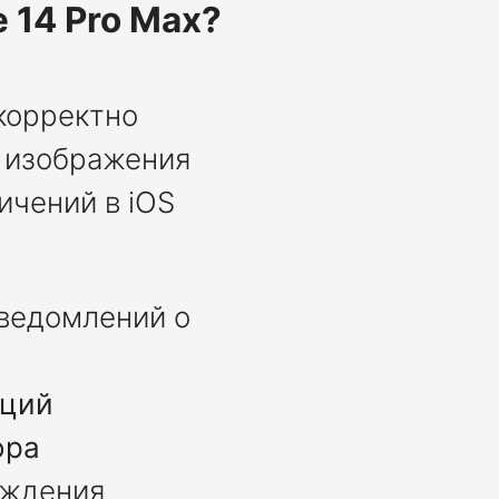
 14 Pro Max?
екорректно
я изображения
ичений в iOS
ведомлений о
кций
ора
еждения