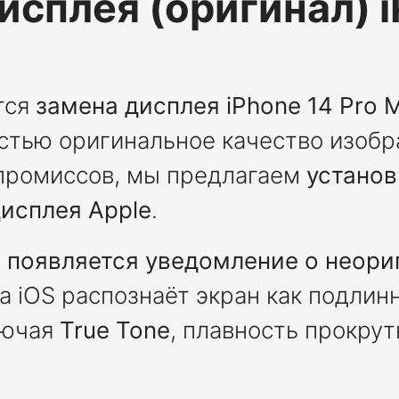
исплея (оригинал) i
тся
замена дисплея iPhone 14 Pro 
стью оригинальное качество изобр
промиссов, мы предлагаем
установ
исплея Apple
.
 появляется уведомление о неори
ма iOS распознаёт экран как подлин
лючая
True Tone
, плавность прокру