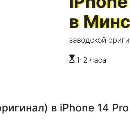
iPhone
в Мин
заводской ориги
1-2 часа
оригинал)
в
iPhone 14 Pr