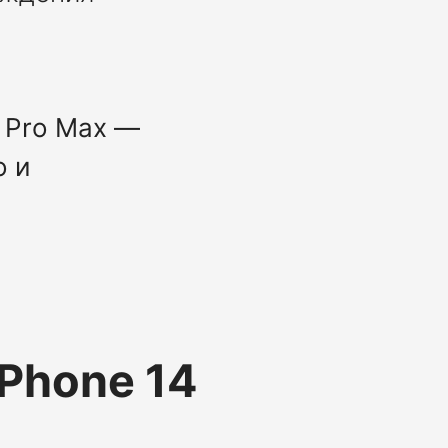
 Pro Max —
о и
iPhone 14