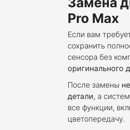
Замена д
Pro Max
Если вам требуе
сохранить полно
сенсора без ком
оригинального д
После замены
не
детали
, а систе
все функции, вк
цветопередачу.