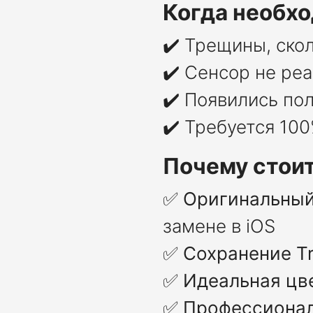
Когда необхо
✔️ Трещины, ско
✔️ Сенсор не ре
✔️ Появились по
✔️ Требуется 10
Почему стоит
✅
Оригинальный
замене в iOS
✅
Сохранение Tr
✅
Идеальная цв
✅
Профессионал