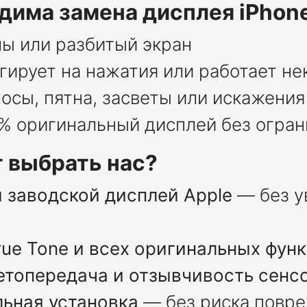
дима замена дисплея iPhone
лы или разбитый экран
агирует на нажатия или работает н
лосы, пятна, засветы или искажени
0% оригинальный дисплей без огран
 выбрать нас?
 заводской дисплей Apple
— без у
ue Tone и всех оригинальных фун
етопередача и отзывчивость сенс
ьная установка
— без риска повр