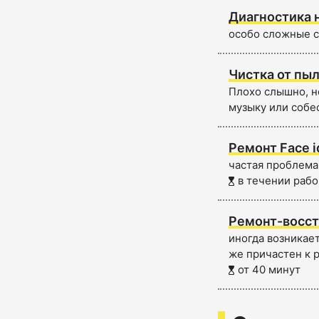
Диагностика 
особо сложные с
Чистка от пыл
Плохо слышно, н
музыку или собе
Ремонт Face i
частая проблема,
в течении рабо
Ремонт-восст
иногда возникает
же причастен к 
от 40 минут