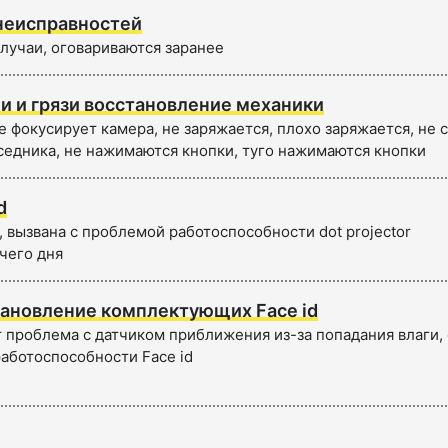
неисправностей
лучаи, оговариваются заранее
и и грязи восстановление механики
е фокусирует камера, не заряжается, плохо заряжается, не
седника, не нажимаются кнопки, туго нажимаются кнопки
d
 вызвана с проблемой работоспособности dot projector
чего дня
ановление комплектующих Face id
 проблема с датчиком приближения из-за попадания влаги, 
работоспособности Face id