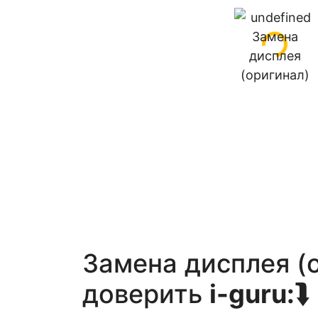
Замена дисплея (
доверить
i-guru:
⮯