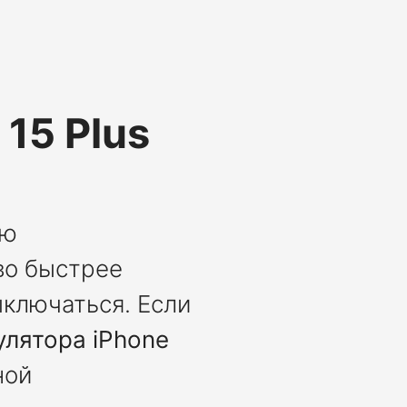
15 Plus
ою
во быстрее
ыключаться. Если
улятора iPhone
ной