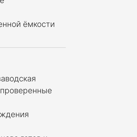
е
енной ёмкости
заводская
 проверенные
еждения