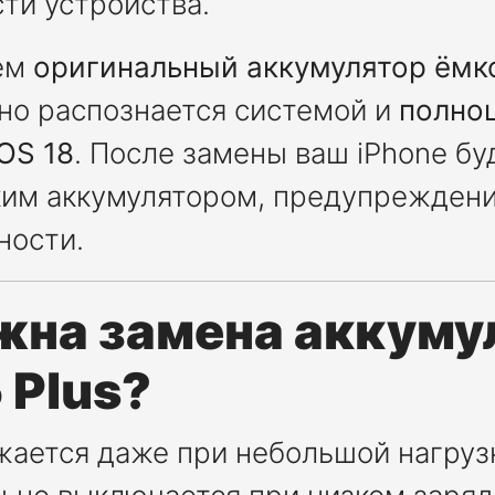
ти устройства.
ем
оригинальный аккумулятор ёмк
но распознается системой и
полно
OS 18
. После замены ваш iPhone бу
ским аккумулятором, предупрежден
ности.
жна замена аккуму
 Plus?
жается даже при небольшой нагруз