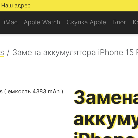
Наш адрес
iMac
Apple Watch
Скупка Apple
Блог
К
us
Замена аккумулятора iPhone 15 
Замен
аккум