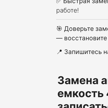
✅
Быстрая заме
работе!
🎯
Доверьте зам
— восстановите 
📍
Запишитесь н
Замена а
емкость 
записать