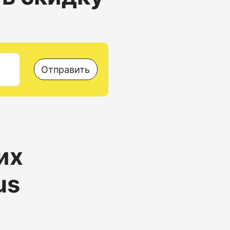
Отправить
их
us