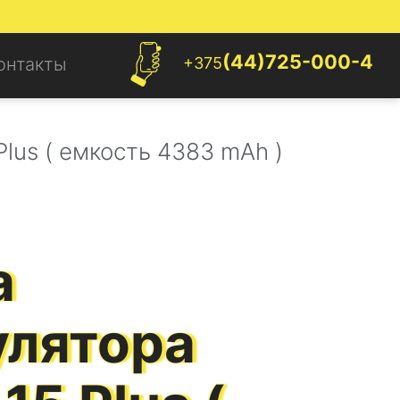
(44)725-000-4
+375
онтакты
Plus ( емкость 4383 mAh )
а
улятора