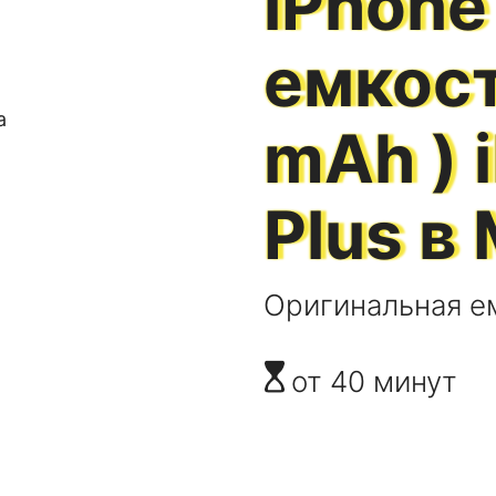
iPhone 
емкос
mAh )
Plus
в 
Оригинальная ем
от 40 минут