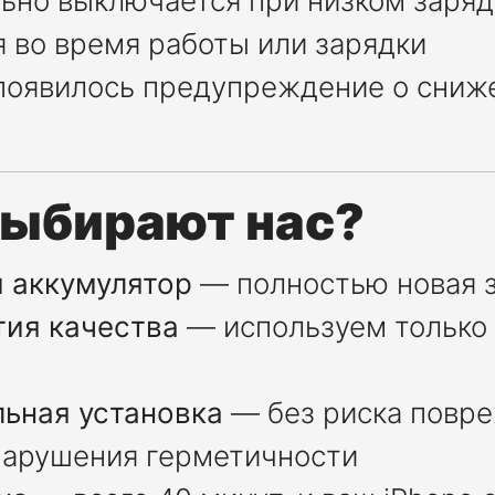
ьно выключается при низком заряд
я во время работы или зарядки
 появилось предупреждение о сниж
выбирают нас?
 аккумулятор
— полностью новая 
тия качества
— используем только
ьная установка
— без риска повр
нарушения герметичности