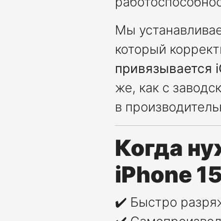
работоспособнос
Мы устанавлива
который коррект
привязывается i
же, как с завод
в производитель
Когда ну
iPhone 15
✔️ Быстро разря