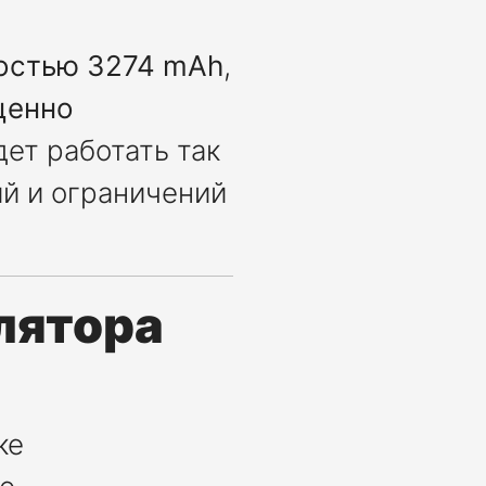
остью 3274 mAh
,
ценно
дет работать так
ий и ограничений
лятора
ке