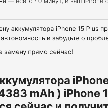
на
— всего 40 минут, и ваш iPhone с
ену аккумулятора iPhone 15 Plus 
автономность и забудьте о пробл
а замену прямо сейчас!
ккумулятора iPhone 
4383 mAh )
iPhone 1
ся сейчас и получи