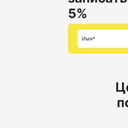
5%
Имя*
Ц
п