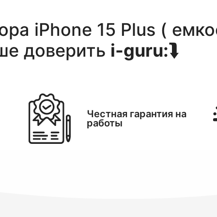
ра iPhone 15 Plus ( емк
ше доверить
i-guru:
⮯
Честная гарантия на
работы