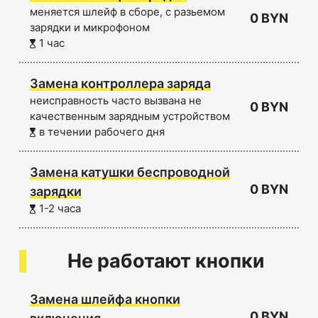
меняется шлейф в сборе, с разьемом
0 BYN
зарядки и микрофоном
1 час
Замена контроллера заряда
неисправность часто вызвана не
0 BYN
качественным зарядным устройством
в течении рабочего дня
Замена катушки беспроводной
0 BYN
зарядки
1-2 часа
Не работают кнопки
Замена шлейфа кнопки
0 BYN