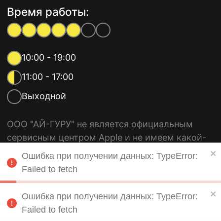
Время работы:
10:00 - 19:00
11:00 - 17:00
Выходной
ООО "АЙ-ГУРУ" не является официальным
сервисным центром Apple и не имеем какой-
либо связи с компанией Apple Inc. Все
Ошибка при получении данных: TypeError:
используемые торговые марки, такие как
Failed to fetch
iPhone, iPad, MacBook и другие, принадлежат
Apple Inc. Мы предоставляем независимые
Ошибка при получении данных: TypeError:
услуги по ремонту и обслуживанию
Failed to fetch
продукции Apple.