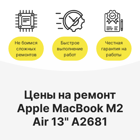
Не боимся
Быстрое
Честная
сложных
выполнение
гарантия на
ремонтов
работ
работы
Цены на ремонт
Apple MacBook M2
Air 13" A2681