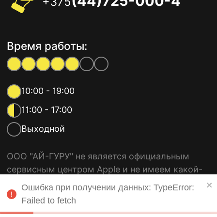
(44)725-000-4
+375
Время работы:
10:00 - 19:00
11:00 - 17:00
Выходной
ООО "АЙ-ГУРУ" не является официальным
сервисным центром Apple и не имеем какой-
либо связи с компанией Apple Inc. Все
Ошибка при получении данных: TypeError:
используемые торговые марки, такие как
Failed to fetch
iPhone, iPad, MacBook и другие, принадлежат