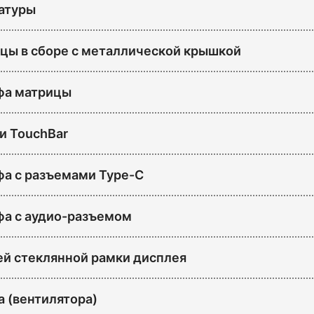
атуры
цы в сборе с металлической крышкой
фа матрицы
и TouchBar
а с разъемами Type-C
а с аудио-разъемом
й стеклянной рамки дисплея
а (вентилятора)