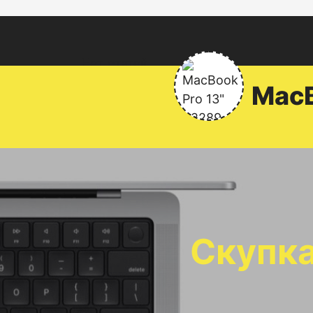
Нет статей
Mac
Скупка