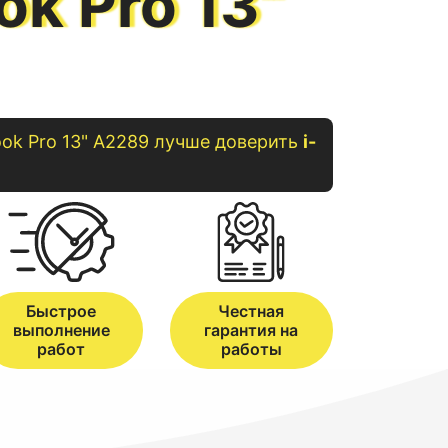
k Pro 13"
ok
Pro 13" A2289
лучше доверить
i-
Быстрое
Честная
выполнение
гарантия на
работ
работы