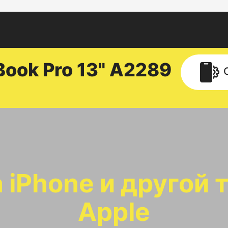
Book
Pro 13" A2289
 iPhone и другой 
Apple