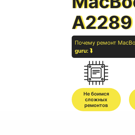
MacBoo
A2289
Почему ремонт
MacBo
guru:
⮯
Не боимся
сложных
ремонтов