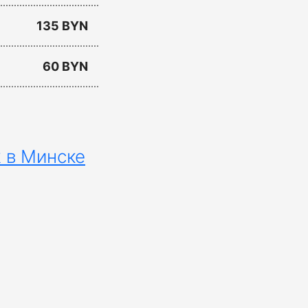
135 BYN
60 BYN
 в Минске