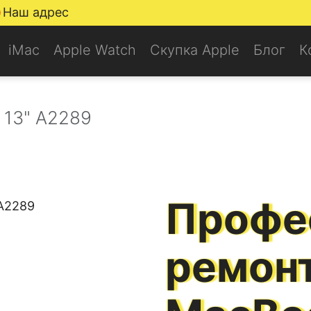
Наш адрес
iMac
Apple Watch
Скупка Apple
Блог
К
 13" A2289
Профе
ремонт