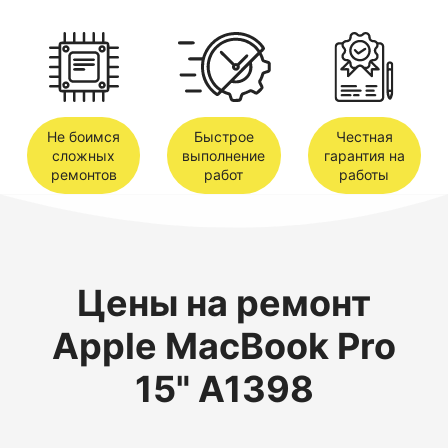
Не боимся
Быстрое
Честная
сложных
выполнение
гарантия на
ремонтов
работ
работы
Цены на ремонт
Apple MacBook Pro
15" A1398