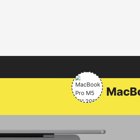
Нет статей
MacB