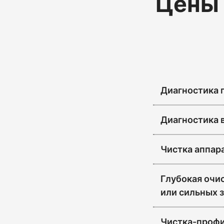
Цены 
Диагностика
Диагностика 
Чистка аппар
Глубокая очис
или сильных з
Чистка-профи