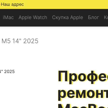
Наш адрес
iMac
Apple Watch
Скупка Apple
Блог
К
 M5 14" 2025
Профе
ремонт