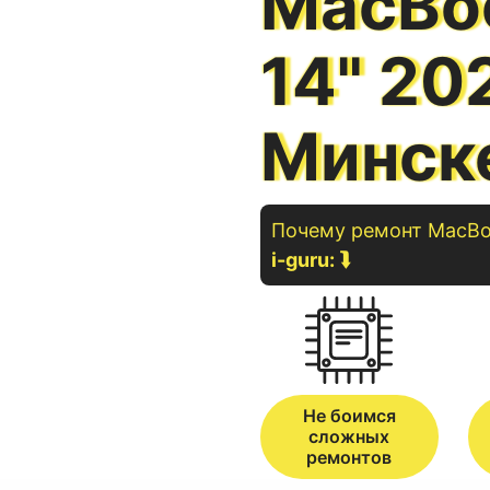
MacBo
14" 20
Минск
Почему ремонт
MacBo
i-guru:
⮯
Не боимся
сложных
ремонтов