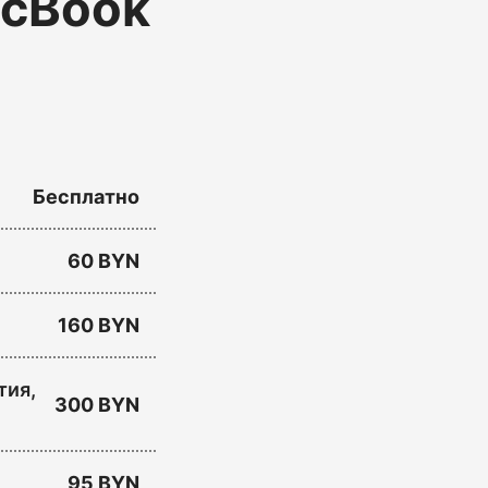
acBook
Бесплатно
60 BYN
160 BYN
тия,
300 BYN
95 BYN