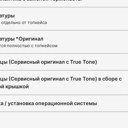
атуры
 отдельно от топкейса
атуры *Оригинал
тся полностью с топкейсом
цы (Сервисный оригинал с True Tone)
ы (Сервисный оригинал с True Tone) в сборе с
ой крышкой
а / установка операционной системы