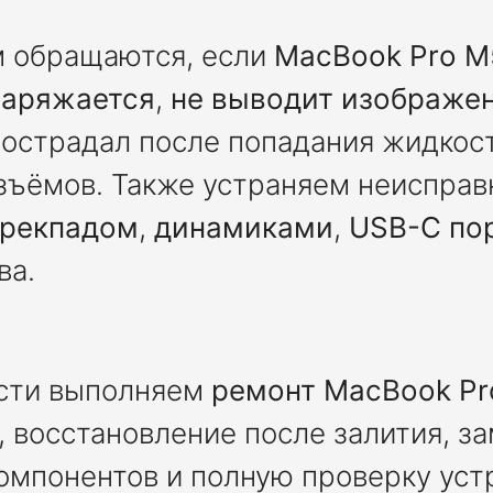
м обращаются, если
MacBook Pro M
заряжается
,
не выводит изображе
пострадал после попадания жидкос
ъёмов. Также устраняем неисправ
трекпадом
,
динамиками
,
USB-C по
ва.
сти выполняем
ремонт MacBook Pro
, восстановление после залития, з
мпонентов и полную проверку уст