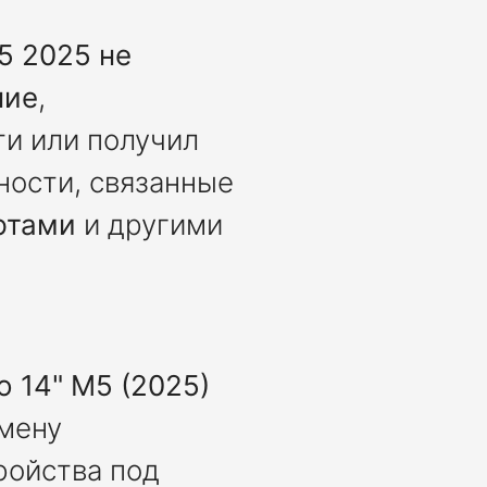
5 2025 не
ние
,
ти или получил
ности, связанные
ртами
и другими
 14" M5 (2025)
амену
ройства под