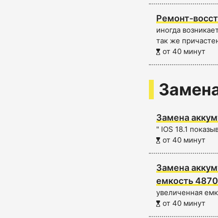
Ремонт-восст
иногда возникае
так же причастен
от 40 минут
Замена
Замена аккум
" IOS 18.1 показ
от 40 минут
Замена аккум
емкость 4870
увеличенная емко
от 40 минут