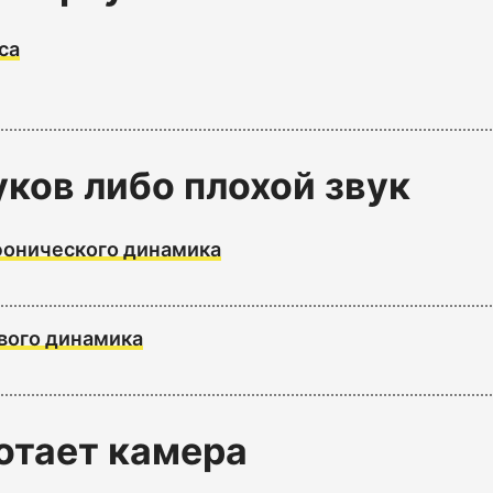
са
уков либо плохой звук
онического динамика
вого динамика
отает камера