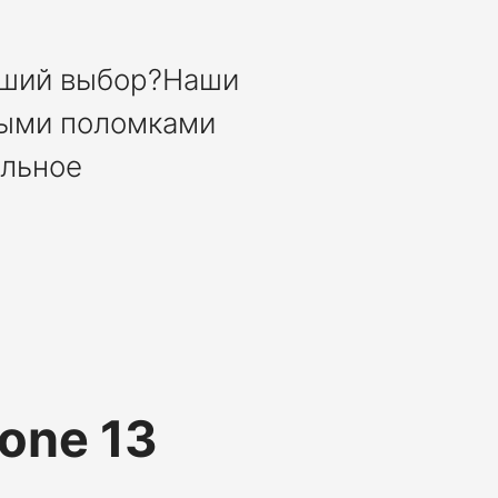
учший выбор?Наши
ными поломками
альное
one 13