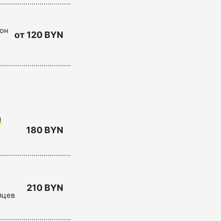
 он
от 120 BYN
)
180 BYN
210 BYN
яцев