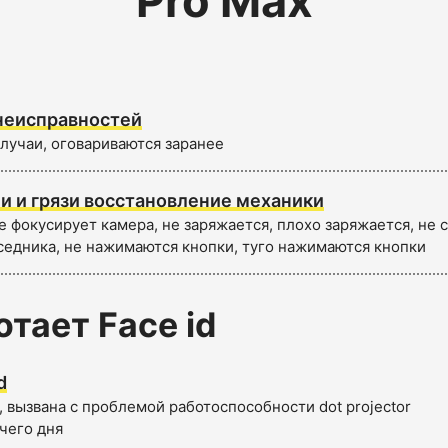
Pro Max
неисправностей
лучаи, оговариваются заранее
и и грязи восстановление механики
е фокусирует камера, не заряжается, плохо заряжается, не
седника, не нажимаются кнопки, туго нажимаются кнопки
отает Face id
d
 вызвана с проблемой работоспособности dot projector
чего дня