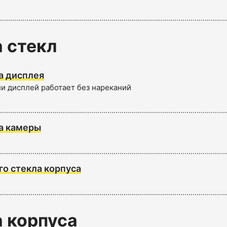
 стекл
а дисплея
ли дисплей работает без нареканий
а камеры
го стекла корпуса
 корпуса