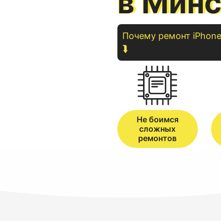
в Мин
Почему ремонт
iPhon
⮯
Не боимся
сложных
ремонтов