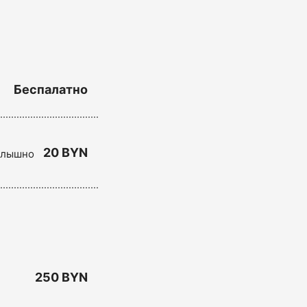
Беспалатно
20 BYN
 слышно
250 BYN