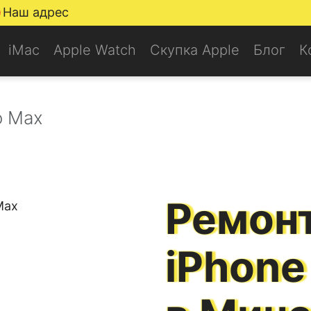
Наш адрес
iMac
Apple Watch
Скупка Apple
Блог
К
o Max
Ремонт
iPhone