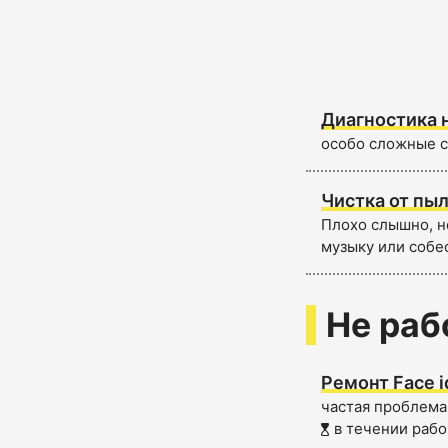
Диагностика 
особо сложные с
Чистка от пыл
Плохо слышно, н
музыку или собе
Не раб
Ремонт Face i
частая проблема,
в течении рабо