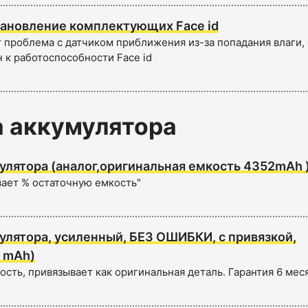
ановление комплектующих Face id
т проблема с датчиком приближения из-за попадания влаги,
 к работоспособности Face id
 аккумулятора
улятора (аналог,оригинальная емкость 4352mAh 
ывает % остаточную емкость"
улятора, усиленный, БЕЗ ОШИБКИ, с привязкой,
 mAh)
сть, привязывает как оригинальная деталь. Гарантия 6 мес