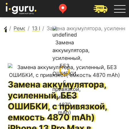
Сервисный центр Apple
Ремонт iPhone
13 Pro Max
Замена аккумулятора, усиленны
Замена аккумулятора,
усиленный, БЕЗ
ОШИБКИ, с привязкой,
емкость 4870 mAh)
iPhone 13 Pro Max
в