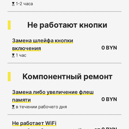
1-2 часа
Не работают кнопки
Замена шлейфа кнопки
0 BYN
включения
1 час
Компонентный ремонт
Замена либо увеличение флеш
0 BYN
памяти
в течении рабочего дня
Не работает WiFi