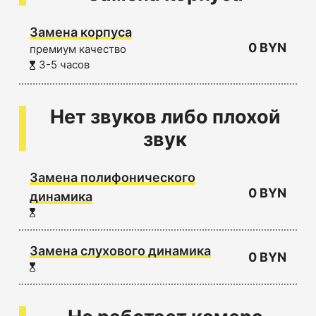
Замена корпуса
0 BYN
премиум качество
3-5 часов
Нет звуков либо плохой
звук
Замена полифонического
0 BYN
динамика
Замена слухового динамика
0 BYN