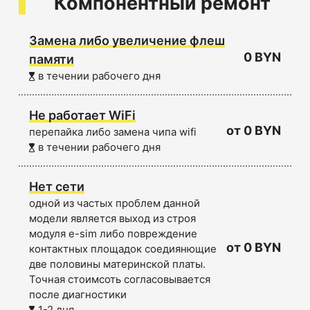
Компонентный ремонт
Замена либо увеличение флеш
0 BYN
памяти
в течении рабочего дня
Не работает WiFi
от 0 BYN
перепайка либо замена чипа wifi
в течении рабочего дня
Нет сети
одной из частых проблем данной
модели является выход из строя
модуля e-sim либо повреждение
от 0 BYN
контактных площадок соедиянющие
две половины материнской платы.
Точная стоимсоть согласовывается
после диагностики
1-2 дня