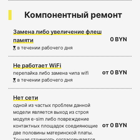
Компонентный ремонт
Замена либо увеличение флеш
0 BYN
памяти
в течении рабочего дня
Не работает WiFi
от 0 BYN
перепайка либо замена чипа wifi
в течении рабочего дня
Нет сети
одной из частых проблем данной
модели является выход из строя
модуля e-sim либо повреждение
от 0 BYN
контактных площадок соедиянющие
две половины материнской платы.
Точная стоимсоть согласовывается