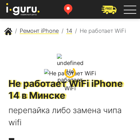
Сервисный центр Apple
Ремонт iPhone
14
Не работает WiFi
Не работает WiFi
iPhone
14
в Минске
перепайка либо замена чипа
wifi