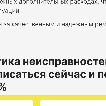
ожных дополнительных расходах, ч
туаций.
м за качественным и надёжным ре
ика неисправносте
исаться сейчас и п
5%