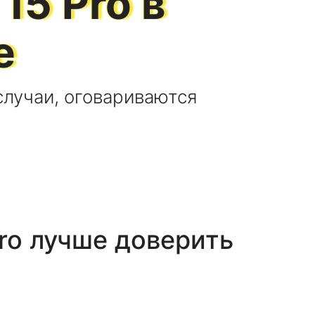
 15 Pro
в
е
лучаи, оговариваются
ro
лучше доверить