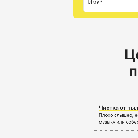
Имя*
Ц
п
Чистка от пыл
Плохо слышно, н
музыку или собе