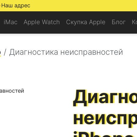
Наш адрес
iMac
Apple Watch
Скупка Apple
Блог
К
o
Диагностика неисправностей
Диагн
неисп