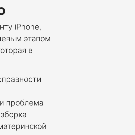
o
ту iPhone,
чевым этапом
оторая в
справности
ли проблема
азборка
материнской