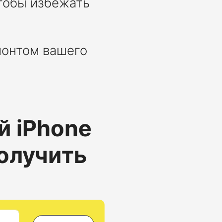
тобы избежать
монтом вашего
й
iPhone
олучить