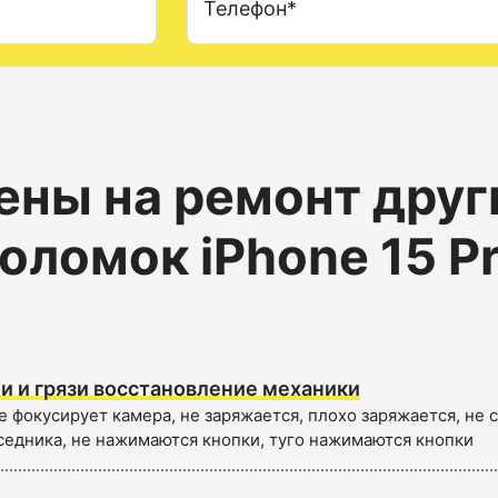
Телефон*
ены на ремонт друг
оломок iPhone 15 P
и и грязи восстановление механики
е фокусирует камера, не заряжается, плохо заряжается, не
седника, не нажимаются кнопки, туго нажимаются кнопки