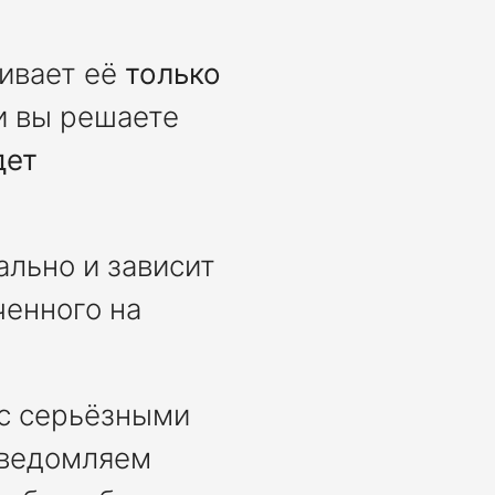
чивает её
только
ли вы решаете
дет
льно и зависит
ченного на
 с серьёзными
уведомляем