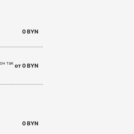
0 BYN
он так
от 0 BYN
0 BYN