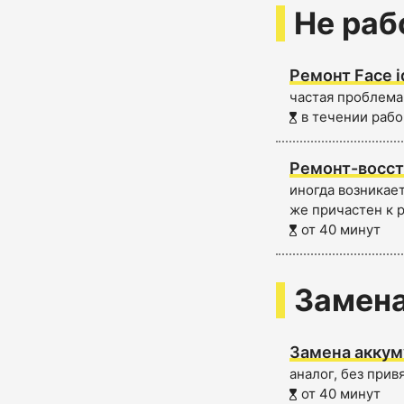
Не раб
Ремонт Face i
частая проблема,
в течении рабо
Ремонт-восст
иногда возникает
же причастен к 
от 40 минут
Замена
Замена аккуму
аналог, без прив
от 40 минут