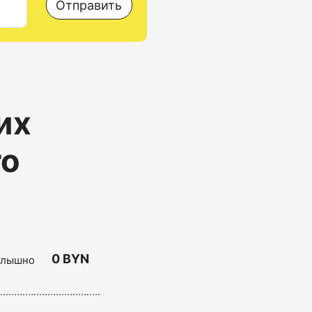
Отправить
их
ro
0 BYN
 слышно