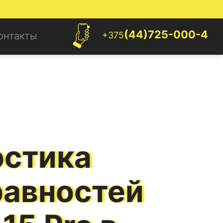
(44)725-000-4
+375
онтакты
остика
равностей