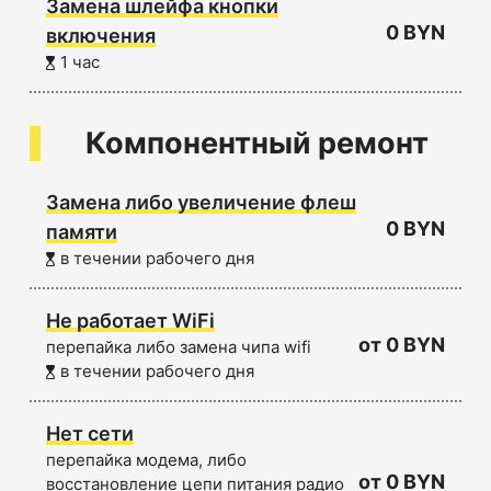
Замена шлейфа кнопки
0 BYN
включения
1 час
Компонентный ремонт
Замена либо увеличение флеш
0 BYN
памяти
в течении рабочего дня
Не работает WiFi
от 0 BYN
перепайка либо замена чипа wifi
в течении рабочего дня
Нет сети
перепайка модема, либо
от 0 BYN
восстановление цепи питания радио