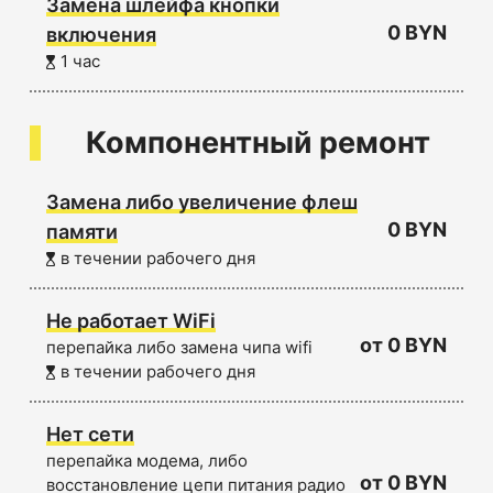
Замена шлейфа кнопки
0 BYN
включения
1 час
Компонентный ремонт
Замена либо увеличение флеш
0 BYN
памяти
в течении рабочего дня
Не работает WiFi
от 0 BYN
перепайка либо замена чипа wifi
в течении рабочего дня
Нет сети
перепайка модема, либо
от 0 BYN
восстановление цепи питания радио