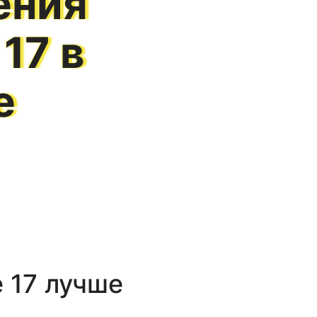
ения
 17
в
е
 17
лучше