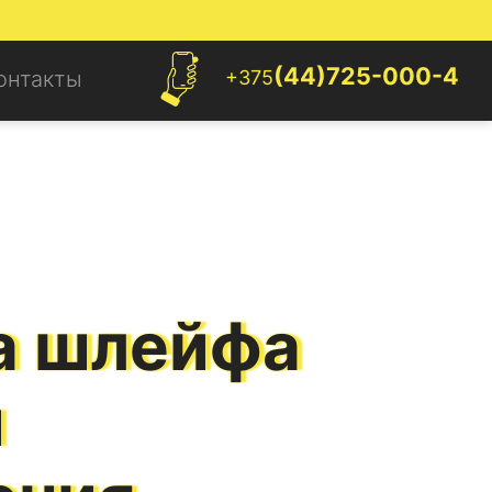
(44)725-000-4
+375
онтакты
а шлейфа
и