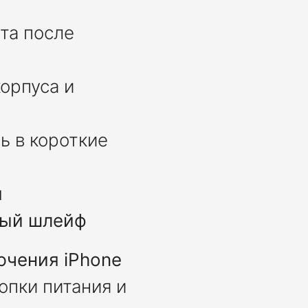
та после
орпуса и
ь в короткие
я
ный шлейф
ючения iPhone
опки питания и