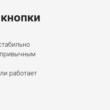
 кнопки
естабильно
я привычным
или работает