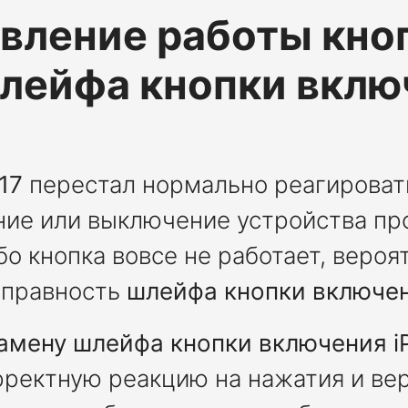
вление работы кно
лейфа кнопки вклю
17
перестал нормально реагировать
ние или выключение устройства пр
бо кнопка вовсе не работает, веро
справность
шлейфа кнопки включе
амену шлейфа кнопки включения i
рректную реакцию на нажатия и ве