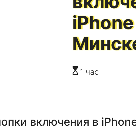
включ
iPhone
Минск
1 час
нопки включения
в
iPhone