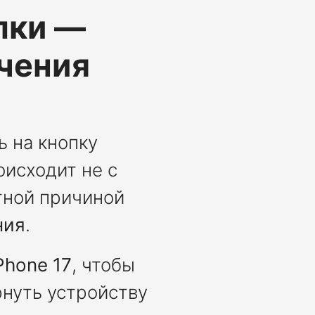
пки —
чения
 на кнопку
оисходит не с
ятной причиной
ния
.
Phone 17
, чтобы
рнуть устройству