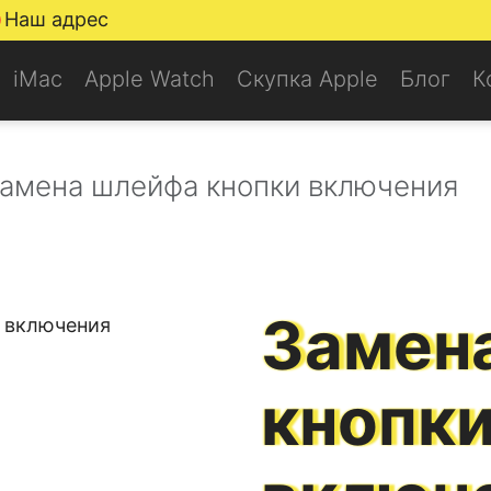
Наш адрес
iMac
Apple Watch
Скупка Apple
Блог
К
амена шлейфа кнопки включения
Замен
кнопк