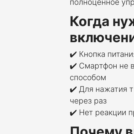
полноценное упр
Когда ну
включени
✔️ Кнопка питан
✔️ Смартфон не 
способом
✔️ Для нажатия т
через раз
✔️ Нет реакции 
Почему в