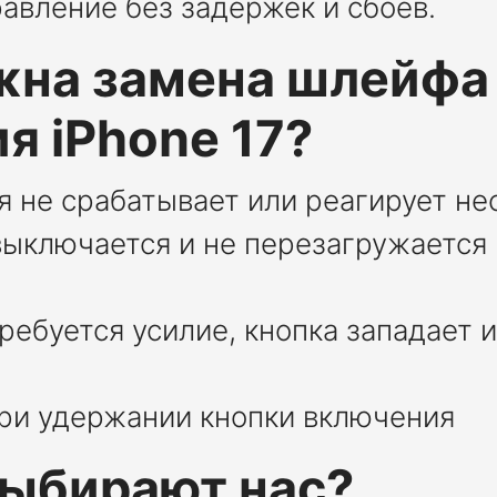
авление без задержек и сбоев.
жна замена шлейфа
я iPhone 17?
ия не срабатывает или реагирует н
выключается и не перезагружаетс
ребуется усилие, кнопка западает 
при удержании кнопки включения
ыбирают нас?