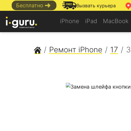
➜
Бесплатно
Вызвать курьера
iPhone
iPad
MacBook
Сервисный центр Apple
Ремонт iPhone
17
З