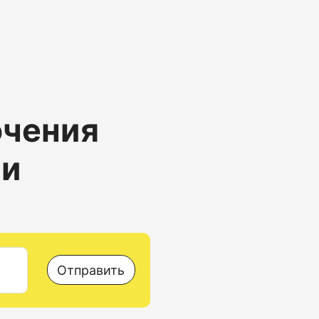
ючения
 и
Отправить