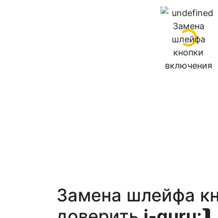
Замена шлейфа к
доверить
i-guru:
⮯