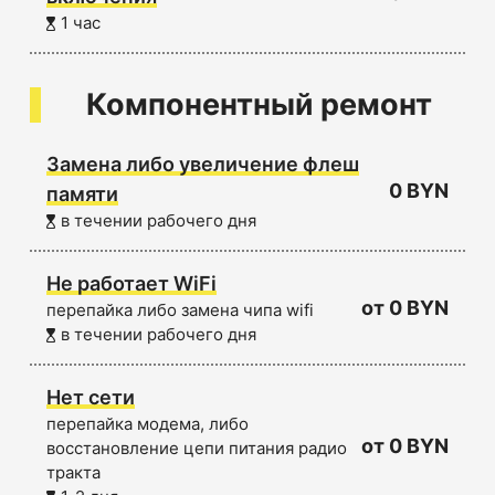
1 час
Компонентный ремонт
Замена либо увеличение флеш
0 BYN
памяти
в течении рабочего дня
Не работает WiFi
от 0 BYN
перепайка либо замена чипа wifi
в течении рабочего дня
Нет сети
перепайка модема, либо
от 0 BYN
восстановление цепи питания радио
тракта