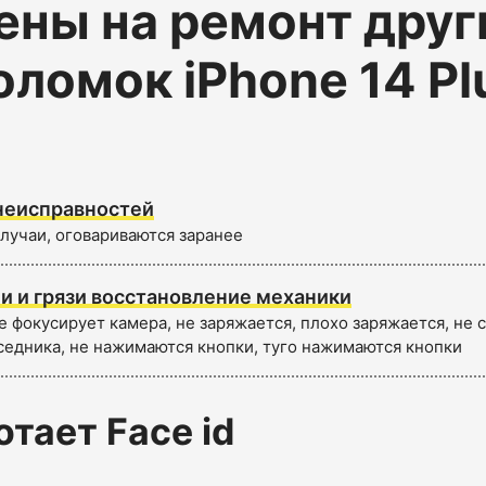
ены на ремонт друг
оломок iPhone 14 Pl
неисправностей
лучаи, оговариваются заранее
и и грязи восстановление механики
е фокусирует камера, не заряжается, плохо заряжается, не
седника, не нажимаются кнопки, туго нажимаются кнопки
отает Face id