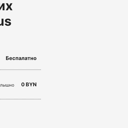
их
us
Беспалатно
0 BYN
 слышно