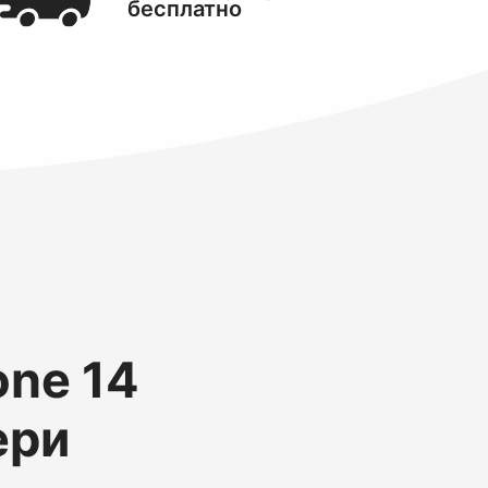
бесплатно
one 14
ери