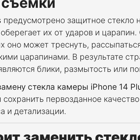
 съёмки
s
предусмотрено защитное стекло 
оберегает их от ударов и царапин.
х оно может треснуть, рассыпаться
кими царапинами. В результате стр
оявляются блики, размытость или по
замену стекла камеры iPhone 14 Pl
ы сохранить первозданное качеств
а и детализации.
оит заменить стек