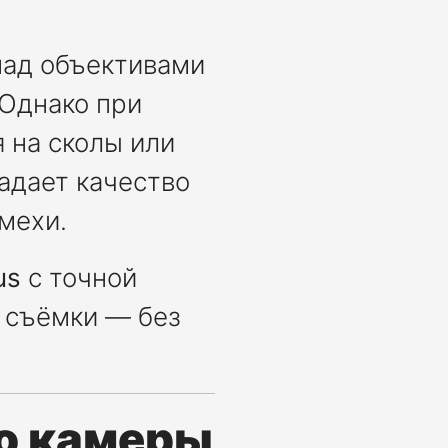
над объективами
 Однако при
 на сколы или
адает качество
мехи.
us
с точной
о съёмки — без
ло камеры