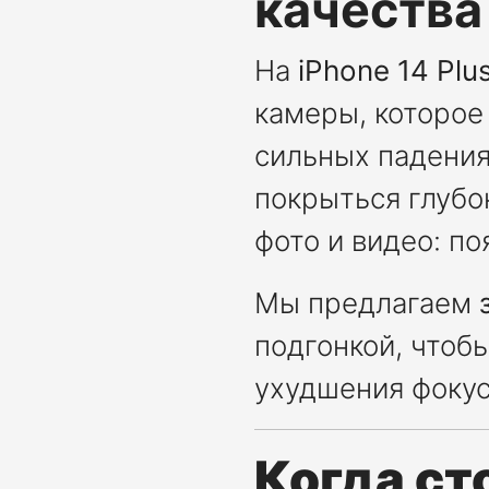
качества
На
iPhone 14 Plu
камеры, которое 
сильных падения
покрыться глубо
фото и видео: п
Мы предлагаем
подгонкой, чтоб
ухудшения фокус
Когда ст