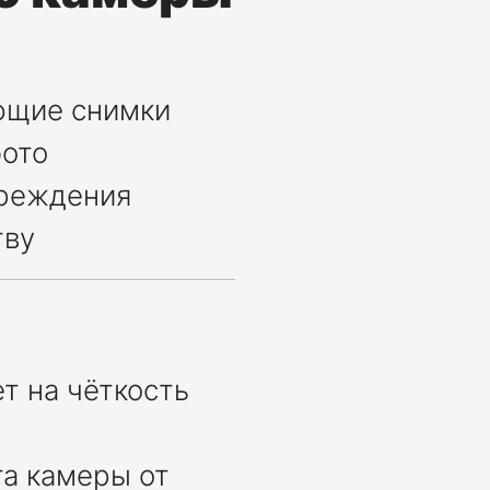
ающие снимки
фото
вреждения
тву
т на чёткость
а камеры от