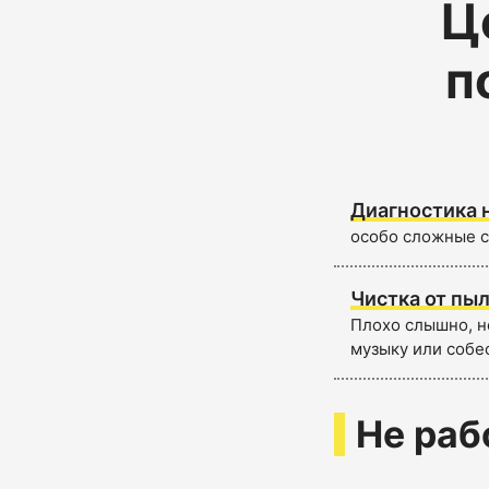
Ц
п
Диагностика 
особо сложные с
Чистка от пыл
Плохо слышно, н
музыку или собе
Не раб