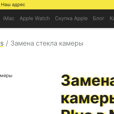
Наш адрес
iMac
Apple Watch
Скупка Apple
Блог
К
us
Замена стекла камеры
Замена
камер