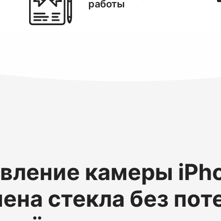
работы
вление камеры iPh
мена стекла без пот