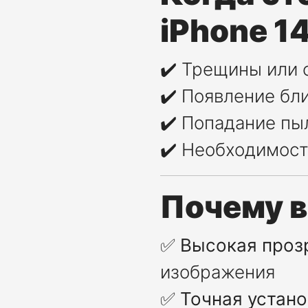
iPhone 14
✔️ Трещины или 
✔️ Появление бл
✔️ Попадание пы
✔️ Необходимост
Почему 
✅
Высокая проз
изображения
✅
Точная устано