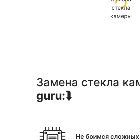
Замена стекла ка
guru:
⮯
Не боимся сложных