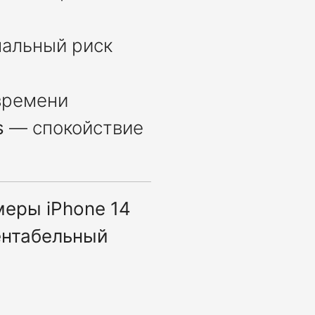
альный риск
времени
s
— спокойствие
еры iPhone 14
ентабельный