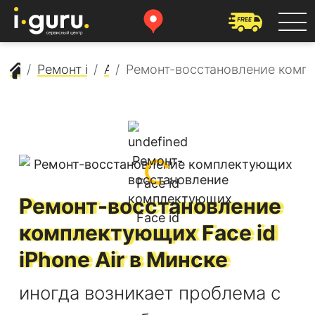
Сервисный центр Apple
Ремонт iPhone
Air
Ремонт-восстановление компл
Ремонт-восстановление
комплектующих Face id
iPhone Air
в Минске
иногда возникает проблема с